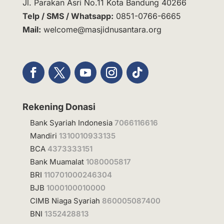
Jl. Parakan Asri No.11 Kota Bandung 40266
Telp / SMS / Whatsapp:
0851-0766-6665
Mail:
welcome@masjidnusantara.org
Rekening Donasi
Bank Syariah Indonesia
7066116616
Mandiri
1310010933135
BCA
4373333151
Bank Muamalat
1080005817
BRI
110701000246304
BJB
1000100010000
CIMB Niaga Syariah
860005087400
BNI
1352428813