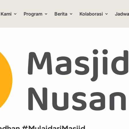
 Kami
Program
Berita
Kolaborasi
Jadwal
dhan #MulaidariMasjid