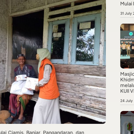
Mulai
31 July
Masji
Khidm
melalu
KUII VI
24 July
lai Ciamis, Banjar, Pangandaran, dan