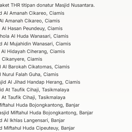
paket THR titipan donatur Masjid Nusantara.
d Al Amanah Cikareo, Ciamis
Al Amanah Cikareo, Ciamis
d Al Hasan Peundeuy, Ciamis
hola Al Huda Wanasari, Ciamis
d Al Mujahidin Wanasari, Ciamis
 Al Hidayah Ciherang, Ciamis
d Cikanyere, Ciamis
id Al Barokah Cikatomas, Ciamis
 Nurul Falah Guha, Ciamis
sjid Al Jihad Handap Herang, Ciamis
d At Taufik Cihaji, Tasikmalaya
At Taufik Cihaji, Tasikmalaya
iftahul Huda Bojongkantong, Banjar
sjid Miftahul Huda Bojongkantong, Banjar
 Al Ikhlas Langensari, Banjar
d Miftahul Huda Cipeuteuy, Banjar