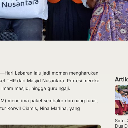
g—Hari Lebaran lalu jadi momen mengharukan
Artik
et THR dari Masjid Nusantara. Profesi mereka
 imam masjid, hingga guru ngaji.
PM) menerima paket sembako dan uang tunai,
utur Korwil Ciamis, Nina Marlina, yang
Satu-
Dua D