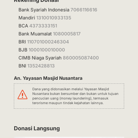
Bank Syariah Indonesia
7066116616
Mandiri
1310010933135
BCA
4373333151
Bank Muamalat
1080005817
BRI
110701000246304
BJB
1000100010000
CIMB Niaga Syariah
860005087400
BNI
1352428813
An. Yayasan Masjid Nusantara
Dana yang didonasikan melalui Yayasan Masjid
s
Nusantara bukan bersumber dan bukan untuk tujuan
pencucian uang (money laundering), termasuk
terorisme maupun tindak kejahatan lainnya.
Donasi Langsung