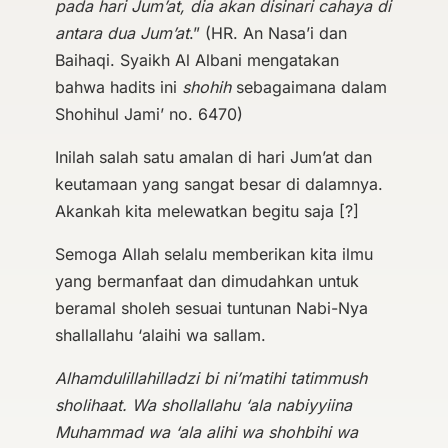
pada hari Jum’at, dia akan disinari cahaya di
antara dua Jum’at
.” (HR. An Nasa’i dan
Baihaqi. Syaikh Al Albani mengatakan
bahwa hadits ini
shohih
sebagaimana dalam
Shohihul Jami’ no. 6470)
Inilah salah satu amalan di hari Jum’at dan
keutamaan yang sangat besar di dalamnya.
Akankah kita melewatkan begitu saja [?]
Semoga Allah selalu memberikan kita ilmu
yang bermanfaat dan dimudahkan untuk
beramal sholeh sesuai tuntunan Nabi-Nya
shallallahu ‘alaihi wa sallam.
Alhamdulillahilladzi bi ni’matihi tatimmush
sholihaat. Wa shollallahu ‘ala nabiyyiina
Muhammad wa ‘ala alihi wa shohbihi wa