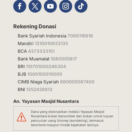
Rekening Donasi
Bank Syariah Indonesia
7066116616
Mandiri
1310010933135
BCA
4373333151
Bank Muamalat
1080005817
BRI
110701000246304
BJB
1000100010000
CIMB Niaga Syariah
860005087400
BNI
1352428813
An. Yayasan Masjid Nusantara
Dana yang didonasikan melalui Yayasan Masjid
s
Nusantara bukan bersumber dan bukan untuk tujuan
pencucian uang (money laundering), termasuk
terorisme maupun tindak kejahatan lainnya.