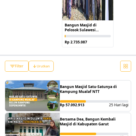
Bangun Masjid di
Pelosok Sulawesi
bersama Mauuza
Rp 2.735.087
Filter
Urutkan
Bangun Masjid Satu-Satunya di
Kampung Mualaf NTT
Rp 57.092.913
25 Hari lagi
Bersama Dea, Bangun Kembali
Masjid di Kabupaten Garut