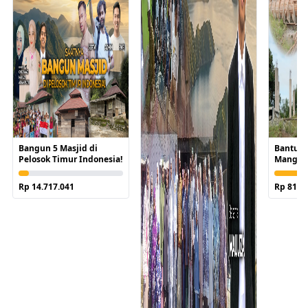
Bangun 5 Masjid di
Bantu S
Pelosok Timur Indonesia!
Mangkra
Tengah
Rp 14.717.041
Rp 81.5