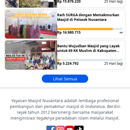
Rp 15.876.220
25 Hari lagi
Raih SURGA dengan Memakmurkan
Masjid di Pelosok Nusantara
Rp 16.980.715
∞
Bantu Wujudkan Masjid yang Layak
untuk 69 KK Muslim di Kabupaten
Pangandaran
Rp 5.224.792
25 Hari lagi
Lihat Semua
Yayasan Masjid Nusantara adalah lembaga profesional
pembangun dan pemakmur masjid di Indonesia. Berdiri
sejak tahun 2012 bersinergi bersama masyarakat
menginisiasi tegaknya peradaban islam melalui masjid.