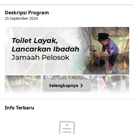
Deskripsi Program
25
September
2024
Selengkapnya
Apakah Sobat pernah menemukan tempat ibadah dengan
Info Terbaru
kondisi toilet yang membuat Sobat gelisah? Entah karena
kumuh, kotor, bau, atau tanpa sekat ikhwan dan akhwat