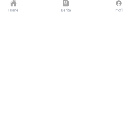
Home
Berita
Profil
Sedekah 3 In 1: Raih Tiga Amal
Jariyah dalam Satu Sedekah!
Rp 965.696.266
∞